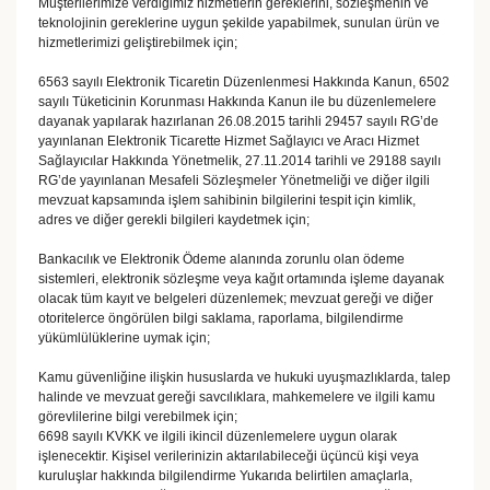
Müşterilerimize verdiğimiz hizmetlerin gereklerini, sözleşmenin ve
teknolojinin gereklerine uygun şekilde yapabilmek, sunulan ürün ve
hizmetlerimizi geliştirebilmek için;
6563 sayılı Elektronik Ticaretin Düzenlenmesi Hakkında Kanun, 6502
sayılı Tüketicinin Korunması Hakkında Kanun ile bu düzenlemelere
dayanak yapılarak hazırlanan 26.08.2015 tarihli 29457 sayılı RG’de
yayınlanan Elektronik Ticarette Hizmet Sağlayıcı ve Aracı Hizmet
Sağlayıcılar Hakkında Yönetmelik, 27.11.2014 tarihli ve 29188 sayılı
RG’de yayınlanan Mesafeli Sözleşmeler Yönetmeliği ve diğer ilgili
mevzuat kapsamında işlem sahibinin bilgilerini tespit için kimlik,
adres ve diğer gerekli bilgileri kaydetmek için;
Bankacılık ve Elektronik Ödeme alanında zorunlu olan ödeme
sistemleri, elektronik sözleşme veya kağıt ortamında işleme dayanak
olacak tüm kayıt ve belgeleri düzenlemek; mevzuat gereği ve diğer
otoritelerce öngörülen bilgi saklama, raporlama, bilgilendirme
yükümlülüklerine uymak için;
Kamu güvenliğine ilişkin hususlarda ve hukuki uyuşmazlıklarda, talep
halinde ve mevzuat gereği savcılıklara, mahkemelere ve ilgili kamu
görevlilerine bilgi verebilmek için;
6698 sayılı KVKK ve ilgili ikincil düzenlemelere uygun olarak
işlenecektir. Kişisel verilerinizin aktarılabileceği üçüncü kişi veya
kuruluşlar hakkında bilgilendirme Yukarıda belirtilen amaçlarla,