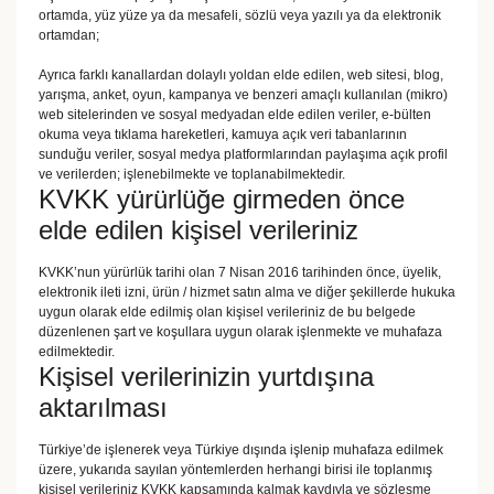
ortamda, yüz yüze ya da mesafeli, sözlü veya yazılı ya da elektronik
ortamdan;
Ayrıca farklı kanallardan dolaylı yoldan elde edilen, web sitesi, blog,
yarışma, anket, oyun, kampanya ve benzeri amaçlı kullanılan (mikro)
web sitelerinden ve sosyal medyadan elde edilen veriler, e-bülten
okuma veya tıklama hareketleri, kamuya açık veri tabanlarının
sunduğu veriler, sosyal medya platformlarından paylaşıma açık profil
ve verilerden; işlenebilmekte ve toplanabilmektedir.
KVKK yürürlüğe girmeden önce
elde edilen kişisel verileriniz
KVKK’nun yürürlük tarihi olan 7 Nisan 2016 tarihinden önce, üyelik,
elektronik ileti izni, ürün / hizmet satın alma ve diğer şekillerde hukuka
uygun olarak elde edilmiş olan kişisel verileriniz de bu belgede
düzenlenen şart ve koşullara uygun olarak işlenmekte ve muhafaza
edilmektedir.
Kişisel verilerinizin yurtdışına
aktarılması
Türkiye’de işlenerek veya Türkiye dışında işlenip muhafaza edilmek
üzere, yukarıda sayılan yöntemlerden herhangi birisi ile toplanmış
kişisel verileriniz KVKK kapsamında kalmak kaydıyla ve sözleşme