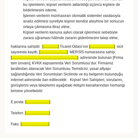
bu işlemlerin, kişisel verilerin aktarıldığı üçüncü kişilere de
bildirilmesini isteme,
İşlenen verilerin münhasıran otomatik sistemler vasıtasıyla
analiz edilmesi suretiyle kişinin kendisi aleyhine bir sonucun
ortaya çıkmasına itiraz etme,
Kişisel verilerin kanuna aykırı olarak işlenmesi sebebiyle
zarara uğraması hâlinde zararın giderilmesini talep etme,
haklarına sahiptir.
[................]
Ticaret Odası’nın
[..........................]
sicil
sayısında kayıtlı,
[.............................]
MERSİS numarasına sahip,
[.......................................................................]
adresinde bulunan [Firma
tam ünvanı], KVKK kapsamında Veri Sorumlusu’dur. Firmamız
tarafından atanacak Veri Sorumlusu Temsilcisi, yasal altyapı
sağlandığında Veri Sorumluları Sicilinde ve bu belgenin bulunduğu
internet adresinde ilan edilecektir. Kişisel Veri Sahipleri, sorularını,
görüşlerini veya taleplerini aşağıdaki iletişim kanallarından herhangi
birisine yöneltebilir:
E.posta:
[.........................]
Telefon:
[.........................]
Faks:
[.............................]