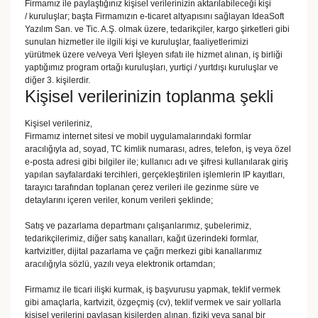
Firmamız ile paylaştığınız kişisel verilerinizin aktarılabileceği kişi
/ kuruluşlar; başta Firmamızın e-ticaret altyapısını sağlayan IdeaSoft
Yazılım San. ve Tic. A.Ş. olmak üzere, tedarikçiler, kargo şirketleri gibi
sunulan hizmetler ile ilgili kişi ve kuruluşlar, faaliyetlerimizi
yürütmek üzere ve/veya Veri İşleyen sıfatı ile hizmet alınan, iş birliği
yaptığımız program ortağı kuruluşları, yurtiçi / yurtdışı kuruluşlar ve
diğer 3. kişilerdir.
Kişisel verilerinizin toplanma şekli
Kişisel verileriniz,
Firmamız internet sitesi ve mobil uygulamalarındaki formlar
aracılığıyla ad, soyad, TC kimlik numarası, adres, telefon, iş veya özel
e-posta adresi gibi bilgiler ile; kullanıcı adı ve şifresi kullanılarak giriş
yapılan sayfalardaki tercihleri, gerçekleştirilen işlemlerin IP kayıtları,
tarayıcı tarafından toplanan çerez verileri ile gezinme süre ve
detaylarını içeren veriler, konum verileri şeklinde;
Satış ve pazarlama departmanı çalışanlarımız, şubelerimiz,
tedarikçilerimiz, diğer satış kanalları, kağıt üzerindeki formlar,
kartvizitler, dijital pazarlama ve çağrı merkezi gibi kanallarımız
aracılığıyla sözlü, yazılı veya elektronik ortamdan;
Firmamız ile ticari ilişki kurmak, iş başvurusu yapmak, teklif vermek
gibi amaçlarla, kartvizit, özgeçmiş (cv), teklif vermek ve sair yollarla
kişisel verilerini paylaşan kişilerden alınan, fiziki veya sanal bir