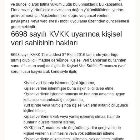
ve güncel olarak tutma yükümlülüğü bulunmaktadır. Bu kapsamda
Firmamızın yürürlükteki mevzuattan doğan yükümlülüklerini yerine
getirebilmesi için Müşterilerimizin doğru ve güncel verilerini
paylaşması veya web sitesi / mobil uygulama üzerinden güncellemesi
gerekmektedir.
6698 sayılı KVKK uyarınca kişisel
veri sahibinin hakları
6698 sayılı KVKK 11.maddesi 07 Ekim 2016 tarihinde yürürlüğe
girmiş olup ilgili madde gereğince, Kişisel Veri Sahibi’nin bu tarihten
sonraki hakları aşağıdaki gibidir: Kişisel Veri Sahibi, Firmamıza (veri
sorumlusu) başvurarak kendisiyle ilgili;
Kişisel veri işlenip işlenmediğini öğrenme,
Kişisel verileri işlenmişse buna ilişkin bilgi talep etme,
Kişisel verilerin işlenme amacını ve bunların amacına uygun
kullanılıp kullanılmadığını öğrenme,
Yurt içinde veya yurt dışında kişisel verilerin aktarıldığı üçüncü
kişileri bilme,
Kişisel verilerin eksik veya yanlış işlenmiş olması hâlinde
bunların düzeltilmesini isteme,
KVKK’nun 7. maddesinde öngörülen şartlar çerçevesinde
kişisel verilerin silinmesini veya yok edilmesini isteme,
Kişisel verilerin düzeltilmesi, silinmesi, yok edilmesi halinde