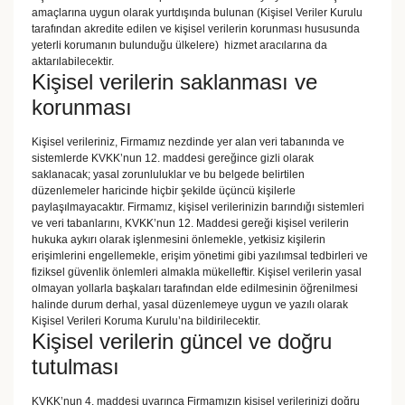
amaçlarına uygun olarak yurtdışında bulunan (Kişisel Veriler Kurulu
tarafından akredite edilen ve kişisel verilerin korunması hususunda
yeterli korumanın bulunduğu ülkelere) hizmet aracılarına da
aktarılabilecektir.
Kişisel verilerin saklanması ve
korunması
Kişisel verileriniz, Firmamız nezdinde yer alan veri tabanında ve
sistemlerde KVKK’nun 12. maddesi gereğince gizli olarak
saklanacak; yasal zorunluluklar ve bu belgede belirtilen
düzenlemeler haricinde hiçbir şekilde üçüncü kişilerle
paylaşılmayacaktır. Firmamız, kişisel verilerinizin barındığı sistemleri
ve veri tabanlarını, KVKK’nun 12. Maddesi gereği kişisel verilerin
hukuka aykırı olarak işlenmesini önlemekle, yetkisiz kişilerin
erişimlerini engellemekle, erişim yönetimi gibi yazılımsal tedbirleri ve
fiziksel güvenlik önlemleri almakla mükelleftir. Kişisel verilerin yasal
olmayan yollarla başkaları tarafından elde edilmesinin öğrenilmesi
halinde durum derhal, yasal düzenlemeye uygun ve yazılı olarak
Kişisel Verileri Koruma Kurulu’na bildirilecektir.
Kişisel verilerin güncel ve doğru
tutulması
KVKK’nun 4. maddesi uyarınca Firmamızın kişisel verilerinizi doğru