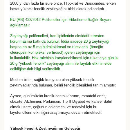
2000 yıldan fazla bir süre önce, Hipokrat ve Dioscorides, erken
hasat yüksek fenolik zeytinyağını tıbbi olarak adlandırdı.
EU (AB) 432/2012 Polifenoller için Etiketleme Sağlık Beyanı
açıklaması:
Zeytinyağı polifenolleri, kan lipidlerinin oksidatif stresten
korunmasına katkıda bulunur. İddia sadece 20 g zeytinyağı
başına en az 5 mg hidroksitirosol ve türevlerini (örneğin
oleuropein kompleksi ve tirosol) içeren zeytinyağı için
kullanılabilir. Hak talebinin karşılanabilmesi için tüketiciye günlük
20 g "yüksek fenolik” zeytinyağı alımı ile faydalı etkinin elde
edildiğine dair bilgi verilmelidir.
Modern bilim, sağlık koruyucu olan yüksek fenolik
zeytinyağlarında bulunan, belirli fenolik bileşikleri tanımlamıştır.
Ayrıca, günümüzün kronik hastalıklarının, romatoid artrit,
obezite, Alzheimer, Parkinson, Tip II Diyabet ve kanser dahil
olmak üzere, çoğunun önlenmesi ve tedavisi için bu
biyofenollerin etkinliğini araştırmaya devam etmektedir.
Yüksek Fenolik Zeytinyağının Geleceği