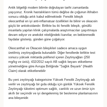
Antik bilgeliği modern bilimle doğrulayan tarihi zamanlarda
yaşıyoruz. Kronik hastalıkların tümü değilse de çoğunun iltihabın
sonucu olduğu artık kabul edilmektedir. Fenolik bileşik
oleocanthal en iyi anti-inflamatuar özellikleri ile bilinir ve oleacein
güçlü bir antioksidandır. Birlikte bu iki fenolik bileşik, gönüllü
insanlarla yapılan klinik çalışmalarda araştırmacıları şaşırtmaya
devam ediyor ve anekdot niteliğindeki kanıtlar, en beklenmedik
faydalar gösterip, günden güne çoğalıyor.
Oleocanthal ve Oleacein bileşikleri sadece amaca uygun
üretilmiş zeytinyağlarda bulunabilir. Diğer fenollerde birlikte test
sonucu yüksek miktarda polifenol içeren Zeytinyağları (250
mg/kg ve üstü), 432/2012 sayılı AB sağlık beyanı etiketleme
yönetmeliğine göre Avrupa Birliğinde "Sağlık Beyanlı” (Health
Claim) olarak etiketlenebilir
Bu yeni zeytinyağı kategorisine Yüksek Fenolik Zeytinyağı adı
verilir ve zeytinyağı bir gıda olduğu için günlük Yüksek Fenolik
Zeytinyağı tüketimi optimum sağlık, canlılık ve uzun ömür için
akıllı bir seçimdir ve iyi dengelenmiş bir beslenme planlamasının
ana bileşenidir.